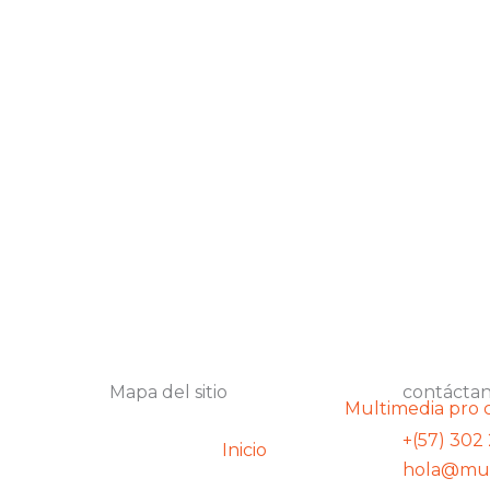
Mapa del sitio
contácta
+(57) 302
Inicio
hola@mul