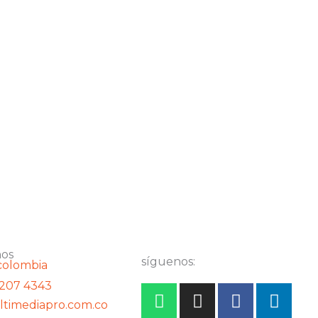
nos
síguenos:
 207 4343
W
I
F
L
timediapro.com.co
h
n
a
i