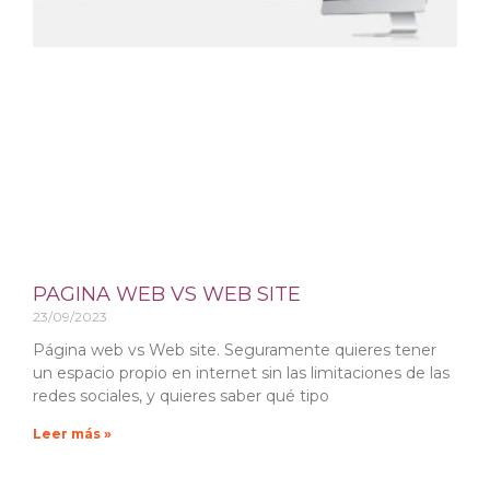
o
o
c
l
o
o
l
m
o
b
m
i
b
a
i
a
PAGINA WEB VS WEB SITE
23/09/2023
Página web vs Web site. Seguramente quieres tener
un espacio propio en internet sin las limitaciones de las
redes sociales, y quieres saber qué tipo
Leer más »